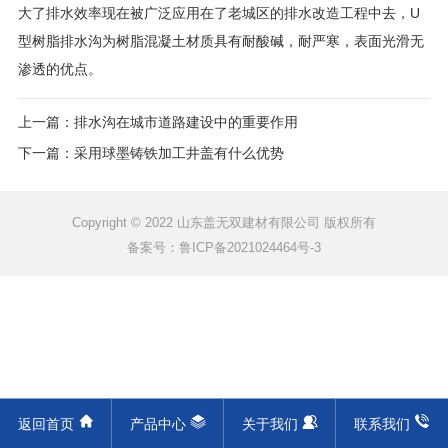
大了排水效率现在被广泛应用在了老城区的排水改造工程中去，U
型树脂排水沟为树脂混凝土材质具有耐酸碱，耐严寒，表面光滑无
渗透的优点。
上一篇：
排水沟在城市道路建设中的重要作用
下一篇：
采用球墨铸铁加工井盖有什么优势
Copyright © 2022 山东盖无双建材有限公司 版权所有
备案号：
鲁ICP备2021024464号-3
返回首页
产品中心
关于我们
联系我们